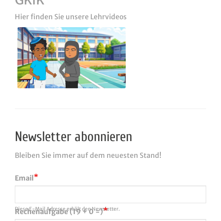
Hier finden Sie unsere Lehrvideos
Newsletter abonnieren
Bleiben Sie immer auf dem neuesten Stand!
Email
Diese E-Mail Adresse erhält den Newsletter.
Rechenaufgabe (19 + 0 =)