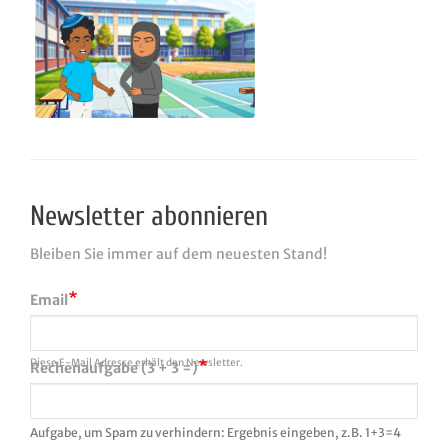
Newsletter abonnieren
Bleiben Sie immer auf dem neuesten Stand!
Email
Diese E-Mail Adresse erhält den Newsletter.
Rechenaufgabe (3 + 3 =)
Aufgabe, um Spam zu verhindern: Ergebnis eingeben, z.B. 1+3=4