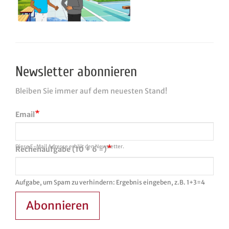
Newsletter abonnieren
Bleiben Sie immer auf dem neuesten Stand!
Email
Diese E-Mail Adresse erhält den Newsletter.
Rechenaufgabe (10 + 6 =)
Aufgabe, um Spam zu verhindern: Ergebnis eingeben, z.B. 1+3=4
Abonnieren