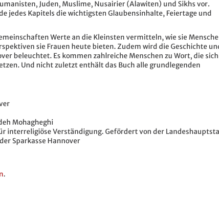
Humanisten, Juden, Muslime, Nusairier (Alawiten) und Sikhs vor.
jedes Kapitels die wichtigsten Glaubensinhalte, Feiertage und
gemeinschaften Werte an die Kleinsten vermitteln, wie sie Mensch
rspektiven sie Frauen heute bieten. Zudem wird die Geschichte un
over beleuchtet. Es kommen zahlreiche Menschen zu Wort, die sich
setzen. Und nicht zuletzt enthält das Buch alle grundlegenden
ver
mideh Mohagheghi
ür interreligiöse Verständigung. Gefördert von der Landeshauptst
 der Sparkasse Hannover
n
.