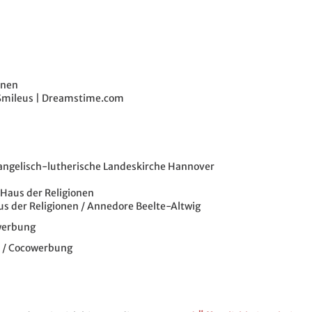
onen
 Smileus | Dreamstime.com
angelisch-lutherische Landeskirche Hannover
v Haus der Religionen
us der Religionen / Annedore Beelte-Altwig
werbung
n / Cocowerbung