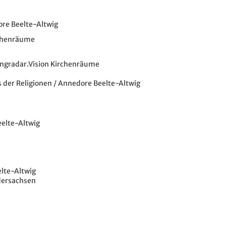
ore Beelte-Altwig
rchenräume
langradar.Vision Kirchenräume
 der Religionen / Annedore Beelte-Altwig
eelte-Altwig
elte-Altwig
dersachsen