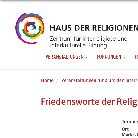
Direkt
zum
Main navigation
Inhalt
VERANSTALTUNGEN
FÜHRUNGEN
F
Home
Veranstaltungen rund um den interre
Friedensworte der Reli
Termin
Ort
Marktk