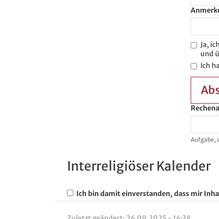
Anmerk
Ja, i
und ü
Ich h
Ab
Rechena
Aufgabe, 
Interreligiöser Kalender
Ich bin damit einverstanden, dass mir Inha
Zuletzt geändert:
26.09.2025 - 14:38