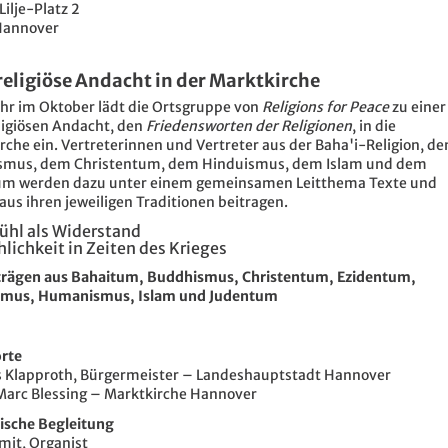
ilje-Platz 2
Hannover
religiöse Andacht in der Marktkirche
ahr im Oktober lädt die Ortsgruppe von
Religions for Peace
zu einer
ligiösen Andacht, den
Friedensworten der Religionen
, in die
rche ein. Vertreterinnen und Vertreter aus der Baha'i-Religion, d
smus, dem Christentum, dem Hinduismus, dem Islam und dem
um werden dazu unter einem gemeinsamen Leitthema Texte und
aus ihren jeweiligen Traditionen beitragen.
ühl als Widerstand
lichkeit in Zeiten des Krieges
trägen aus Bahaitum, Buddhismus, Christentum, Ezidentum,
smus, Humanismus, Islam und Judentum
rte
Klapproth, Bürgermeister – Landeshauptstadt Hannover
Marc Blessing – Marktkirche Hannover
ische Begleitung
Smit, Organist