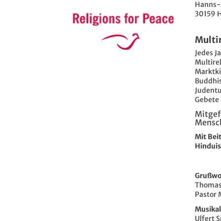
Hanns-L
30159 
Multi
Jedes J
Multire
Marktki
Buddhi
Judent
Gebete 
Mitgef
Mensch
Mit Bei
Hindui
Grußwo
Thomas 
Pastor 
Musikal
Ulfert 