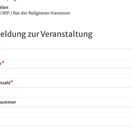
tion
di RfP / Rat der Religionen Hannover
ldung zur Veranstaltung
e
nzahl
nnummer