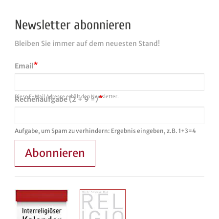
Newsletter abonnieren
Bleiben Sie immer auf dem neuesten Stand!
Email
Diese E-Mail Adresse erhält den Newsletter.
Rechenaufgabe (2 + 9 =)
Aufgabe, um Spam zu verhindern: Ergebnis eingeben, z.B. 1+3=4
Abonnieren