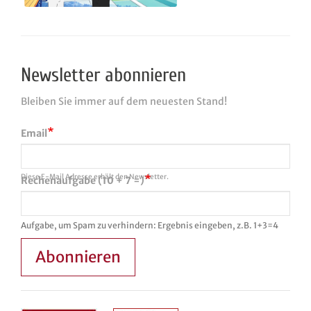
Newsletter abonnieren
Bleiben Sie immer auf dem neuesten Stand!
Email
Diese E-Mail Adresse erhält den Newsletter.
Rechenaufgabe (10 + 7 =)
Aufgabe, um Spam zu verhindern: Ergebnis eingeben, z.B. 1+3=4
Abonnieren