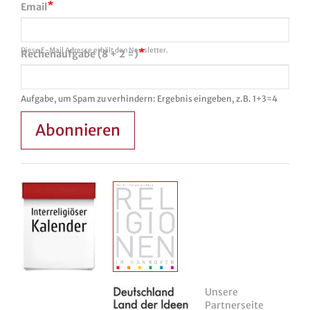
Email
Diese E-Mail Adresse erhält den Newsletter.
Rechenaufgabe (8 + 2 =)
Aufgabe, um Spam zu verhindern: Ergebnis eingeben, z.B. 1+3=4
Abonnieren
Unsere
Partnerseite