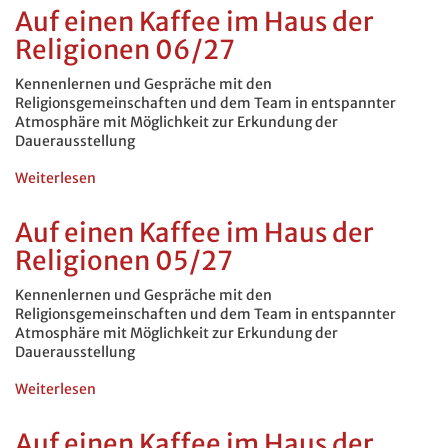
laden
Auf einen Kaffee im Haus der
ein
Religionen 06/27
-
Besuch
der
Kennenlernen und Gespräche mit den
Gedenkandacht
Religionsgemeinschaften und dem Team in entspannter
zum
Atmosphäre mit Möglichkeit zur Erkundung der
Märtyrertod
Dauerausstellung
des
Báb
Weiterlesen
über
bei
Auf
den
einen
Auf einen Kaffee im Haus der
Bahai
Kaffee
Religionen 05/27
im
Haus
der
Kennenlernen und Gespräche mit den
Religionen
Religionsgemeinschaften und dem Team in entspannter
06/27
Atmosphäre mit Möglichkeit zur Erkundung der
Dauerausstellung
Weiterlesen
über
Auf
einen
Auf einen Kaffee im Haus der
Kaffee