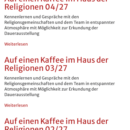
Religionen 04/27
im
Haus
der
Kennenlernen und Gespräche mit den
Religionen
Religionsgemeinschaften und dem Team in entspannter
05/27
Atmosphäre mit Möglichkeit zur Erkundung der
Dauerausstellung
Weiterlesen
über
Auf
einen
Auf einen Kaffee im Haus der
Kaffee
Religionen 03/27
im
Haus
der
Kennenlernen und Gespräche mit den
Religionen
Religionsgemeinschaften und dem Team in entspannter
04/27
Atmosphäre mit Möglichkeit zur Erkundung der
Dauerausstellung
Weiterlesen
über
Auf
einen
Auf einen Kaffee im Haus der
Kaffee
Religionen 02/27
im