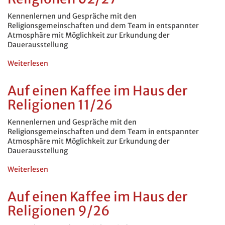
Haus
der
Kennenlernen und Gespräche mit den
Religionen
Religionsgemeinschaften und dem Team in entspannter
03/27
Atmosphäre mit Möglichkeit zur Erkundung der
Dauerausstellung
Weiterlesen
über
Auf
einen
Auf einen Kaffee im Haus der
Kaffee
Religionen 11/26
im
Haus
der
Kennenlernen und Gespräche mit den
Religionen
Religionsgemeinschaften und dem Team in entspannter
02/27
Atmosphäre mit Möglichkeit zur Erkundung der
Dauerausstellung
Weiterlesen
über
Auf
einen
Auf einen Kaffee im Haus der
Kaffee
Religionen 9/26
im
Haus