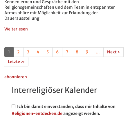
der
Kennenlernen und Gespräche mit den
Religionen
Religionsgemeinschaften und dem Team in entspannter
11/26
Atmosphäre mit Möglichkeit zur Erkundung der
Dauerausstellung
Weiterlesen
über
Auf
einen
Kaffee
Seitennummerierung
im
Aktuelle
1
Page
2
Page
3
Page
4
Page
5
Page
6
Page
7
Page
8
Page
9
…
Nächste
Next ›
Haus
Seite
Seite
Letzte
Letzte »
der
Seite
Religionen
9/26
abonnieren
Interreligiöser Kalender
Ich bin damit einverstanden, dass mir Inhalte von
Religionen-entdecken.de
angezeigt werden.