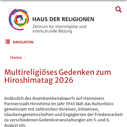
Direkt
Suche
zum
Suc
Inhalt
Main navigation
NAVIGATION
Home
Multireligiöses Gedenken zum
Hiroshimatag 2026
Anlässlich des Atombombenabwurfs auf Hannovers
Partnerstadt Hiroshima im Jahr 1945 lädt das Kulturbüro
gemeinsam mit zahlreichen Vereinen, Initiativen,
Glaubensgemeinschaften und Engagierten der Friedensarbeit
zu verschiedenen Gedenkveranstaltungen am 5. und 6.
August ein.