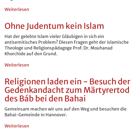
Weiterlesen
über
Multireligiöses
Gedenken
Ohne Judentum kein Islam
zum
Hiroshimatag
Hat der gelebte Islam vieler Gläubigen in sich ein
2026
antisemitisches Problem? Diesen Fragen geht der islamische
Theologe und Religionspädagoge Prof. Dr. Mouhanad
Khorchide auf den Grund.
Weiterlesen
über
Ohne
Judentum
Religionen laden ein - Besuch der
kein
Gedenkandacht zum Märtyrertod
Islam
des Báb bei den Bahai
Gemeinsam machen wir uns auf den Weg und besuchen die
Bahai-Gemeinde in Hannover.
Weiterlesen
über
Religionen