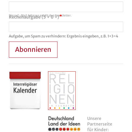
Diese E-Mail Adresse erhält den Newsletter.
Rechenaufgabe (5 + 0 =)
Aufgabe, um Spam zu verhindern: Ergebnis eingeben, z.B. 1+3=4
Abonnieren
Unsere
Partnerseite
für Kinder: